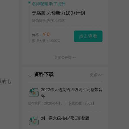
名师秘籍 听了提升
无痛版 六级听力180+计划
随领随学 告别‘小聋瞎’
￥0
价格 :
点击查看
限报人数：1000人
更多公开课>>
资料下载
更多>>
试的电
2022年大选英语四级词汇完整带音
标
发布时间 : 2020-04-15
下载次数 : 35621
刘一男六级核心词汇完整版