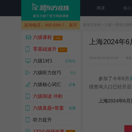
网课
核心
咨询电话：400-699-7...
展开
新东方在线
>
六级
>
英语六级
六级课程
经典
上海2024
零基础速升
HOT
2024-08-23 06:51:06
来源
六级1对1
去试听
定制化
六级听力技巧
0元
参加了今年6月
六级核心词汇
必备
绩查询入口已经开启
六级阅读 冲刺
上海2024年6月
200+大招
六级真题+答案
免费
听力提升
0元
VOA&BBC原声
132个保研故事