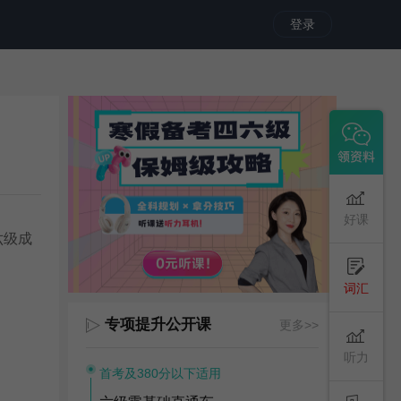
登录
好课
六级
成
词汇
专项提升公开课
更多>>
听力
首考及380分以下适用