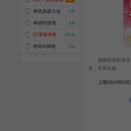
免费
考研真题大全
热门
免费
考研特训营
免费
27考研书单
推荐版
考研AI择校
智能
选择纸质的考生，
弃，不再补发。
上海2024年6月