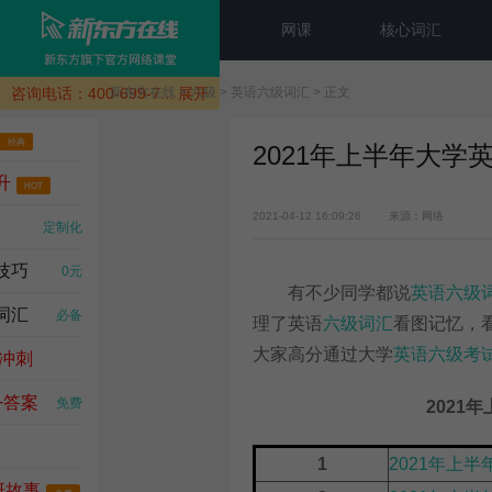
网课
核心词汇
咨询电话：400-699-7...
新东方在线
>
展开
六级
>
英语六级词汇
> 正文
经典
2021年上半年大
升
HOT
2021-04-12 16:09:26
来源：网络
去试听
定制化
技巧
0元
有不少同学都说
英语六级
词汇
必备
理了英语
六级词汇
看图记忆，
大家高分通过大学
英语六级考
 冲刺
+答案
免费
2021
0元
1
2021年上
BC原声
研故事