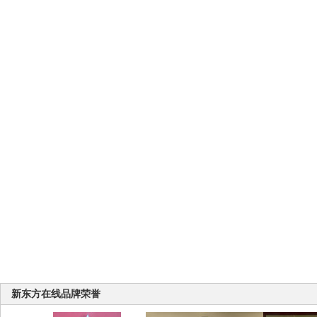
新东方在线品牌荣誉